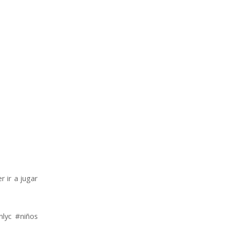
r ir a jugar
lyc #niños