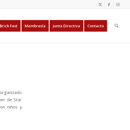
Brick Fest
Membresía
Junta Directiva
Contacto
 organizado
ver de Star
on niños y