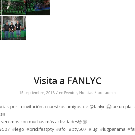
Visita a FANLYC
/
/
15 septiembre, 2018
en
Eventos
,
Noticias
por
admin
ias por la invitación a nuestros amigos de @fanlyc 🤗fue un place
!!!
 veremos con muchas más actividades🤟🏼
507 #lego #brickfestpty #afol #pty507 #lug #lugpanama #fan