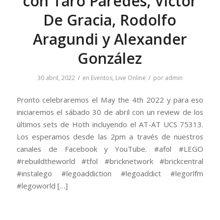
con Taro Paredes, Victor
De Gracia, Rodolfo
Aragundi y Alexander
González
/
/
30 abril, 2022
en
Eventos
,
Live Online
por
admin
Pronto celebraremos el May the 4th 2022 y para eso
iniciaremos el sábado 30 de abril con un review de los
últimos sets de Hoth incluyendo el AT-AT UCS 75313.
Los esperamos desde las 2pm a través de nuestros
canales de Facebook y YouTube. #afol #LEGO
#rebuildtheworld #tfol #bricknetwork #brickcentral
#instalego #legoaddiction #legoaddict #legorlfm
#legoworld […]