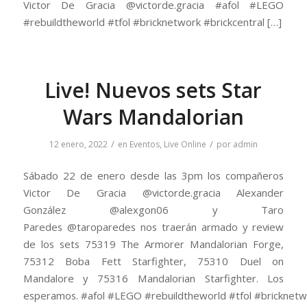
Victor De Gracia @victorde.gracia #afol #LEGO
#rebuildtheworld #tfol #bricknetwork #brickcentral […]
Live! Nuevos sets Star
Wars Mandalorian
/
/
12 enero, 2022
en
Eventos
,
Live Online
por
admin
Sábado 22 de enero desde las 3pm los compañeros
Victor De Gracia @victorde.gracia Alexander
González @alexgon06 y Taro
Paredes @taroparedes nos traerán armado y review
de los sets 75319 The Armorer Mandalorian Forge,
75312 Boba Fett Starfighter, 75310 Duel on
Mandalore y 75316 Mandalorian Starfighter. Los
esperamos. #afol #LEGO #rebuildtheworld #tfol #bricknetw