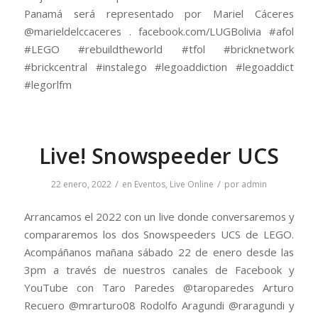
Panamá será representado por Mariel Cáceres
@marieldelccaceres . facebook.com/LUGBolivia #afol
#LEGO #rebuildtheworld #tfol #bricknetwork
#brickcentral #instalego #legoaddiction #legoaddict
#legorlfm
Live! Snowspeeder UCS
/
/
22 enero, 2022
en
Eventos
,
Live Online
por
admin
Arrancamos el 2022 con un live donde conversaremos y
compararemos los dos Snowspeeders UCS de LEGO.
Acompáñanos mañana sábado 22 de enero desde las
3pm a través de nuestros canales de Facebook y
YouTube con Taro Paredes @taroparedes Arturo
Recuero @mrarturo08 Rodolfo Aragundi @raragundi y