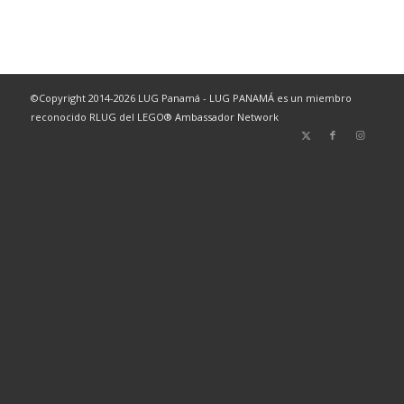
©Copyright 2014-2026 LUG Panamá - LUG PANAMÁ es un miembro
reconocido RLUG del LEGO® Ambassador Network