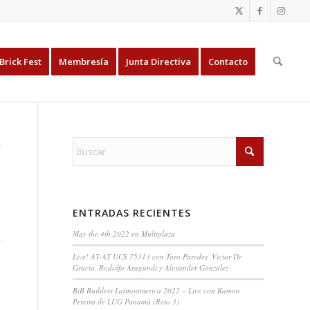
Brick Fest
Membresía
Junta Directiva
Contacto
ENTRADAS RECIENTES
May the 4th 2022 en Multiplaza
Live! AT-AT UCS 75313 con Taro Paredes, Victor De
Gracia, Rodolfo Aragundi y Alexander González
BiB Builders Latinoamerica 2022 – Live con Ramon
Pereira de LUG Panamá (Reto 3)