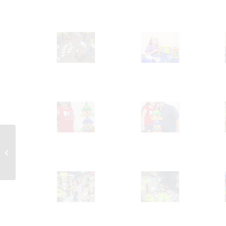
Tricky Bricky
Halloween 2015 @
Westland Mall