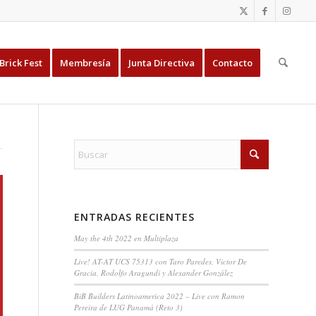
Brick Fest
Membresía
Junta Directiva
Contacto
ENTRADAS RECIENTES
May the 4th 2022 en Multiplaza
Live! AT-AT UCS 75313 con Taro Paredes, Victor De
Gracia, Rodolfo Aragundi y Alexander González
BiB Builders Latinoamerica 2022 – Live con Ramon
Pereira de LUG Panamá (Reto 3)