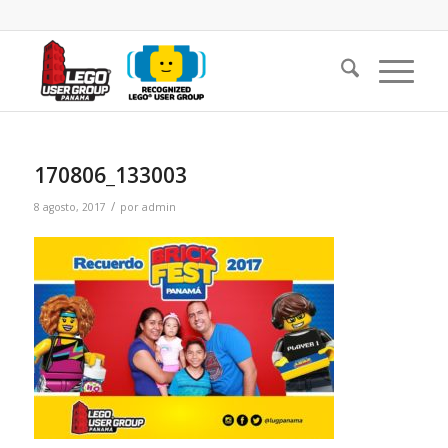
170806_133003
/
8 agosto, 2017
por
admin