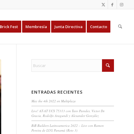
Brick Fest
Membresía
Junta Directiva
Contacto
ENTRADAS RECIENTES
May the 4th 2022 en Multiplaza
Live! AT-AT UCS 75313 con Taro Paredes, Victor De
Gracia, Rodolfo Aragundi y Alexander González
BiB Builders Latinoamerica 2022 – Live con Ramon
Pereira de LUG Panamá (Reto 3)