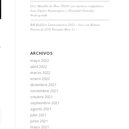
Live! Martillo de Thor 76209 con nuestros compañeros
Jean Espino @jeanespino y Alexander González
@alexgon06
BiB Builders Latinoamerica 2022 – Live con Ramon
Pereira de LUG Panamá (Reto 1)
o
ARCHIVOS
mayo 2022
abril 2022
marzo 2022
enero 2022
diciembre 2021
noviembre 2021
octubre 2021
septiembre 2021
agosto 2021
julio 2021
junio 2021
mayo 2021