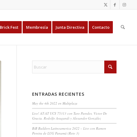
Brick Fest
Membresía
Junta Directiva
Contacto
ENTRADAS RECIENTES
May the 4th 2022 en Multiplaza
Live! AT-AT UCS 75313 con Taro Paredes, Victor De
Gracia, Rodolfo Aragundi y Alexander González
BiB Builders Latinoamerica 2022 – Live con Ramon
Pereira de LUG Panamá (Reto 3)