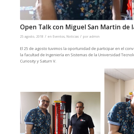
Open Talk con Miguel San Martin de 
/
/
25 agosto, 2018
en
Eventos
,
Noticias
por
admin
El 25 de agosto tuvimos la oportunidad de participar en el conv
la facultad de Ingeniería en Sistemas de la Universidad Tecn
Curiosity y Saturn V.