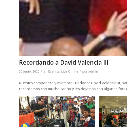
Recordando a David Valencia III
/
/
30 junio, 2020
en
Eventos
,
Live Online
por
admin
Nuestro compañero y miembro Fundador David Valencia III, pa
recordamos con mucho cariño y les dejamos con algunas fotog