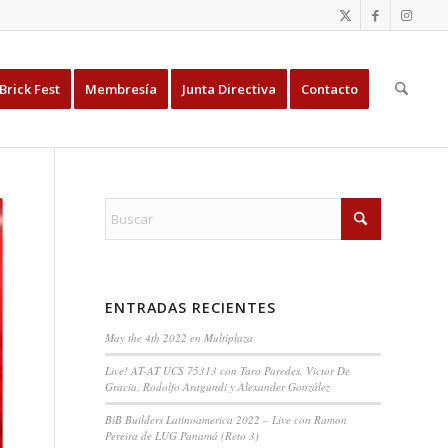
Brick Fest
Membresía
Junta Directiva
Contacto
ENTRADAS RECIENTES
May the 4th 2022 en Multiplaza
Live! AT-AT UCS 75313 con Taro Paredes, Victor De
Gracia, Rodolfo Aragundi y Alexander González
BiB Builders Latinoamerica 2022 – Live con Ramon
Pereira de LUG Panamá (Reto 3)