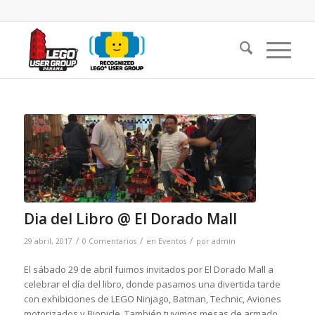
Dia del Libro @ El Dorado Mall
/
/
/
29 abril, 2017
0 Comentarios
en
Eventos
por
admin
El sábado 29 de abril fuimos invitados por El Dorado Mall a
celebrar el día del libro, donde pasamos una divertida tarde
con exhibiciones de LEGO Ninjago, Batman, Technic, Aviones
motorizados y Bionicle. También tuvimos mesas de armado